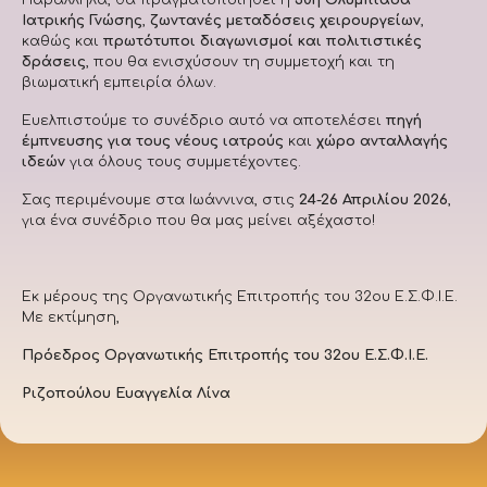
Ιατρικής Γνώσης
,
ζωντανές μεταδόσεις χειρουργείων
,
καθώς και
πρωτότυποι διαγωνισμοί και πολιτιστικές
δράσεις
, που θα ενισχύσουν τη συμμετοχή και τη
βιωματική εμπειρία όλων.
Ευελπιστούμε το συνέδριο αυτό να αποτελέσει
πηγή
έμπνευσης για τους νέους ιατρούς
και
χώρο ανταλλαγής
ιδεών
για όλους τους συμμετέχοντες.
Σας περιμένουμε στα Ιωάννινα, στις
24-26 Απριλίου 2026
,
για ένα συνέδριο που θα μας μείνει αξέχαστο!
Εκ μέρους της Οργανωτικής Επιτροπής του 32ου Ε.Σ.Φ.Ι.Ε.
Με εκτίμηση,
Πρόεδρος Οργανωτικής Επιτροπής του 32ου Ε.Σ.Φ.Ι.Ε.
Ριζοπούλου Ευαγγελία Λίνα