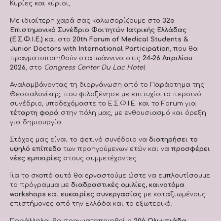
Κυρίες και κύριοι,
Με ιδιαίτερη χαρά σας καλωσορίζουμε στο
32ο
Επιστημονικό Συνέδριο Φοιτητών Ιατρικής Ελλάδας
(Ε.Σ.Φ.Ι.Ε.)
και στο
20th Forum of Medical Students &
Junior Doctors with International Participation
, που θα
πραγματοποιηθούν στα Ιωάννινα στις
24-26 Απριλίου
2026
, στο
Congress Center Du Lac Hotel
.
Αναλαμβάνοντας τη διοργάνωση από το Παράρτημα της
Θεσσαλονίκης, που φιλοξένησε με επιτυχία το περσινό
συνέδριο, υποδεχόμαστε το Ε.Σ.Φ.Ι.Ε. και το Forum για
τέταρτη φορά
στην πόλη μας, με ενθουσιασμό και όρεξη
για δημιουργία.
Στόχος μας είναι το φετινό συνέδριο να
διατηρήσει το
υψηλό επίπεδο
των προηγούμενων ετών και να
προσφέρει
νέες εμπειρίες
στους συμμετέχοντες.
Για το σκοπό αυτό θα εργαστούμε ώστε να εμπλουτίσουμε
το πρόγραμμα με
διαδραστικές ομιλίες, καινοτόμα
workshops
και
ευκαιρίες συνεργασίας
με καταξιωμένους
επιστήμονες από την Ελλάδα και το εξωτερικό.
Παράλληλα, θα πραγματοποιηθεί η
30ή Ολυμπιάδα