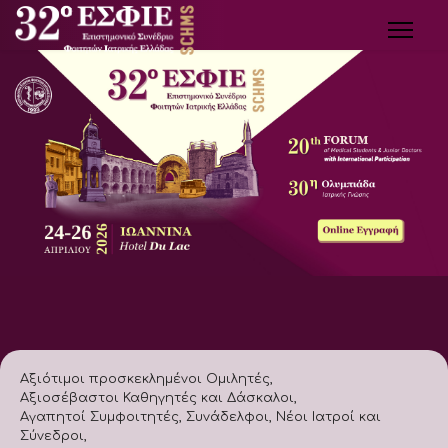
Αξιότιμοι προσκεκλημένοι Ομιλητές,
Αξιοσέβαστοι Καθηγητές και Δάσκαλοι,
Αγαπητοί Συμφοιτητές, Συνάδελφοι, Νέοι Ιατροί και
Σύνεδροι,